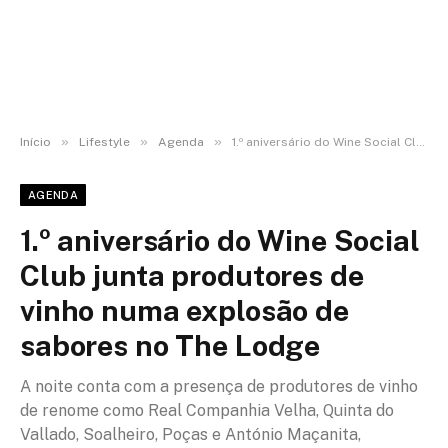
»
»
»
Início
Lifestyle
Agenda
1.º aniversário do Wine Social Club junta produtores de vinho numa explosão de sabores no The Lodge
AGENDA
1.º aniversário do Wine Social
Club junta produtores de
vinho numa explosão de
sabores no The Lodge
A noite conta com a presença de produtores de vinho
de renome como Real Companhia Velha, Quinta do
Vallado, Soalheiro, Poças e António Maçanita,