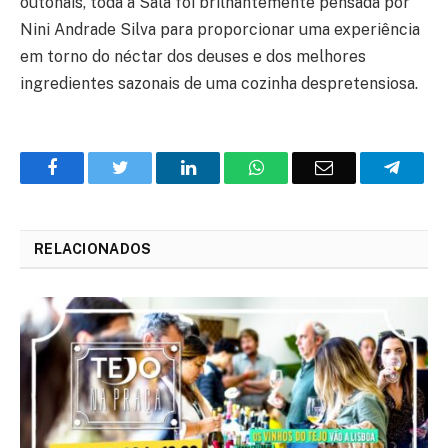
outonais, toda a Sala foi brilhantemente pensada por
Nini Andrade Silva para proporcionar uma experiência
em torno do néctar dos deuses e dos melhores
ingredientes sazonais de uma cozinha despretensiosa.
Facebook
Twitter
O
WhatsApp
E-
Teleg
LinkedIn
mail
RELACIONADOS