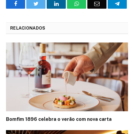
Facebook
Twitter
O
WhatsApp
E-
Teleg
LinkedIn
mail
RELACIONADOS
Bomfim 1896 celebra o verão com nova carta