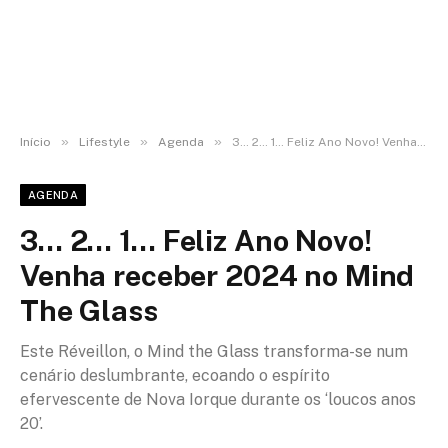
»
»
»
Início
Lifestyle
Agenda
3… 2… 1… Feliz Ano Novo! Venha receber 2024 no Mind The Glass
AGENDA
3… 2… 1… Feliz Ano Novo!
Venha receber 2024 no Mind
The Glass
Este Réveillon, o Mind the Glass transforma-se num
cenário deslumbrante, ecoando o espírito
efervescente de Nova Iorque durante os ‘loucos anos
20’.