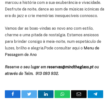
marcou a história com a sua exuberância e vivacidade.
Desfrute da noite, dance ao som de músicas icónicas da
era do jazz e crie memórias inesquecíveis connosco.
Vamos dar as boas-vindas ao novo ano com estilo,
charme e uma pitada de nostalgia. Estamos ansiosos
para brindar consigo à meia-noite, num espetáculo de
luzes, brilho e alegria.Pode consultar aqui o
Menu de
Passagem de Ano
Reserve o seu lugar em
reservas@mindtheglass.pt
ou
através do Telm. 913 093 932.
Facebook
Twitter
O
WhatsApp
E-
Teleg
LinkedIn
mail