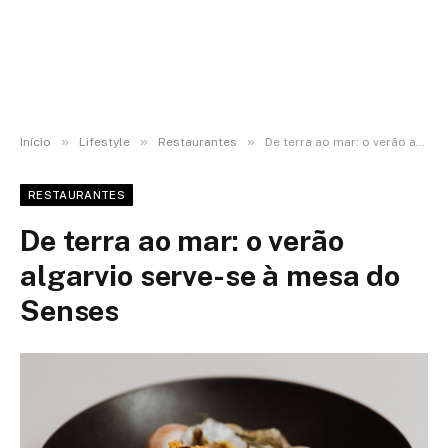
»
»
»
Início
Lifestyle
Restaurantes
De terra ao mar: o verão algarvio serve-se à mesa do Senses
RESTAURANTES
De terra ao mar: o verão
algarvio serve-se à mesa do
Senses