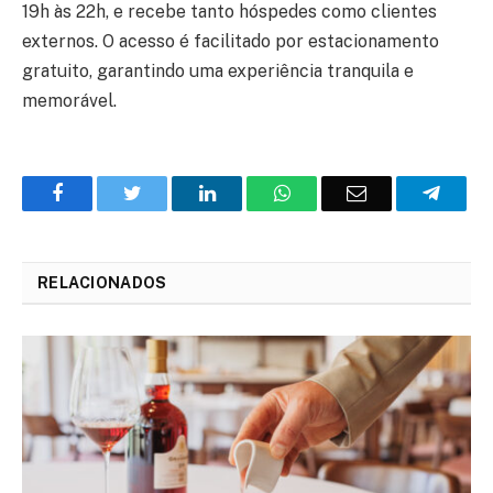
19h às 22h, e recebe tanto hóspedes como clientes
externos. O acesso é facilitado por estacionamento
gratuito, garantindo uma experiência tranquila e
memorável.
Facebook
Twitter
O
WhatsApp
E-
Teleg
LinkedIn
mail
RELACIONADOS