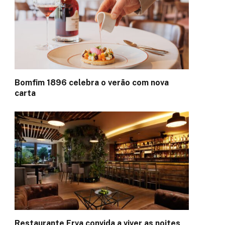
Bomfim 1896 celebra o verão com nova
carta
Restaurante Erva convida a viver as noites