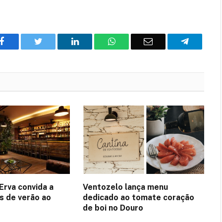
Facebook
Twitter
O
WhatsApp
E-
Telegram
LinkedIn
mail
Erva convida a
Ventozelo lança menu
es de verão ao
dedicado ao tomate coração
de boi no Douro