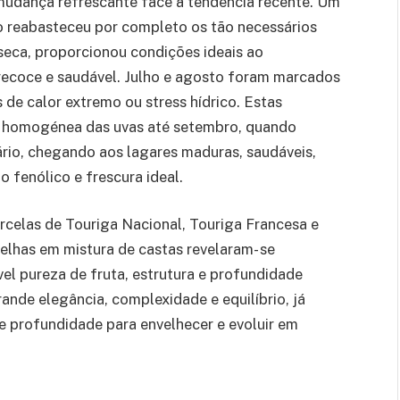
udança refrescante face à tendência recente. Um
o reabasteceu por completo os tão necessários
 seca, proporcionou condições ideais ao
recoce e saudável. Julho e agosto foram marcados
 de calor extremo ou stress hídrico. Estas
e homogénea das uvas até setembro, quando
rio, chegando aos lagares maduras, saudáveis,
 fenólico e frescura ideal.
rcelas de Touriga Nacional, Touriga Francesa e
velhas em mistura de castas revelaram- se
el pureza de fruta, estrutura e profundidade
ande elegância, complexidade e equilíbrio, já
e profundidade para envelhecer e evoluir em