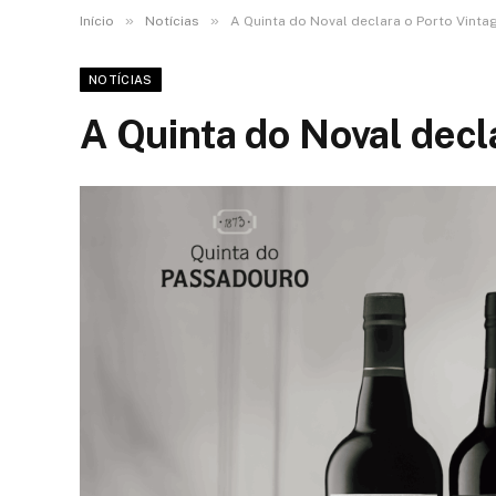
»
»
Início
Notícias
A Quinta do Noval declara o Porto Vinta
NOTÍCIAS
A Quinta do Noval decl