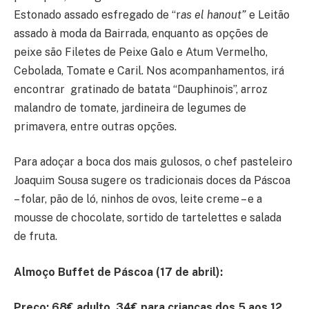
Estonado assado esfregado de “r
as el hanout”
e Leitão
assado à moda da Bairrada, enquanto as opções de
peixe são Filetes de Peixe Galo e Atum Vermelho,
Cebolada, Tomate e Caril. Nos acompanhamentos, irá
encontrar gratinado de batata “Dauphinois”, arroz
malandro de tomate, jardineira de legumes de
primavera, entre outras opções.
Para adoçar a boca dos mais gulosos, o chef pasteleiro
Joaquim Sousa sugere os tradicionais doces da Páscoa
– folar, pão de ló, ninhos de ovos, leite creme – e a
mousse de chocolate, sortido de tartelettes e salada
de fruta.
Almoço Buffet de Páscoa (17 de abril):
Preço: 68€ adulto, 34€ para crianças dos 5 aos 12