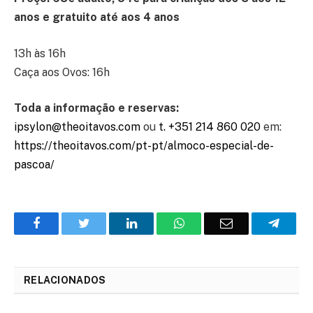
anos e gratuito até aos 4 anos
13h às 16h
Caça aos Ovos: 16h
Toda a informação e reservas:
ipsylon@theoitavos.com
ou
t. +351 214 860 020
em:
https://theoitavos.com/pt-pt/almoco-especial-de-
pascoa/
Facebook
Twitter
O
WhatsApp
E-
Teleg
LinkedIn
mail
RELACIONADOS