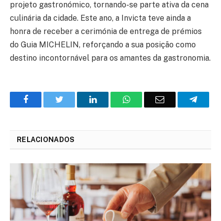
projeto gastronómico, tornando-se parte ativa da cena
culinária da cidade. Este ano, a Invicta teve ainda a
honra de receber a cerimónia de entrega de prémios
do Guia MICHELIN, reforçando a sua posição como
destino incontornável para os amantes da gastronomia.
Facebook
Twitter
O
WhatsApp
E-
Teleg
LinkedIn
mail
RELACIONADOS