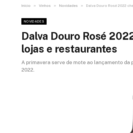
»
»
»
Início
Vinhos
Novidades
Dalva Douro Rosé 2022 che
NOVIDADES
Dalva Douro Rosé 2022
lojas e restaurantes
A primavera serve de mote ao lançamento da p
2022.