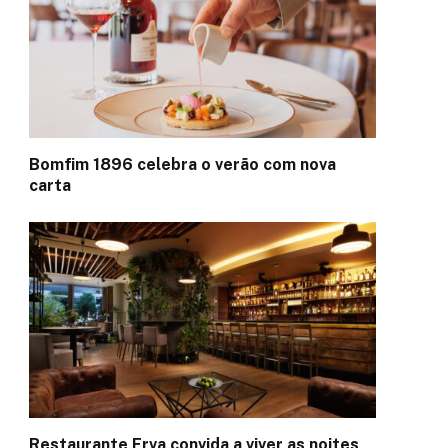
Bomfim 1896 celebra o verão com nova
carta
Restaurante Erva convida a viver as noites