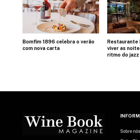
Bomfim 1896 celebra o verão
Restaurante 
com nova carta
viver as noit
ritmo do jazz
INFOR
Sobre nó