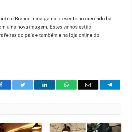
Tinto e Branco, uma gama presente no mercado há
com uma nova imagem. Estes vinhos estão
rrafeiras do país e também e na loja online do
Facebook
Twitter
O
WhatsApp
E-
Telegram
LinkedIn
mail