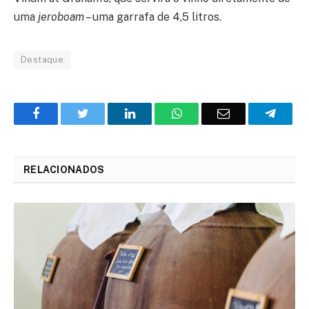
uma
jeroboam
– uma garrafa de 4,5 litros.
Destaque
Facebook
Twitter
O
WhatsApp
E-
Teleg
LinkedIn
mail
RELACIONADOS