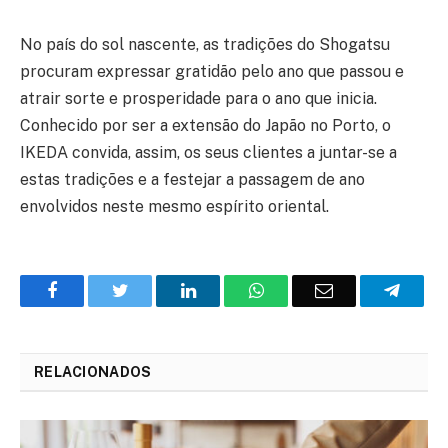
No país do sol nascente, as tradições do Shogatsu
procuram expressar gratidão pelo ano que passou e
atrair sorte e prosperidade para o ano que inicia.
Conhecido por ser a extensão do Japão no Porto, o
IKEDA convida, assim, os seus clientes a juntar-se a
estas tradições e a festejar a passagem de ano
envolvidos neste mesmo espírito oriental.
Facebook
Twitter
O
WhatsApp
E-
Teleg
LinkedIn
mail
RELACIONADOS