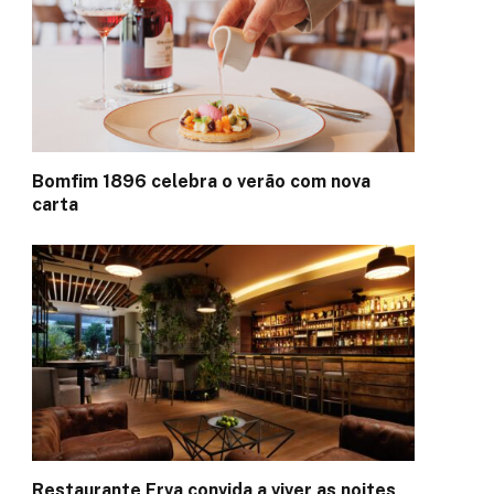
Bomfim 1896 celebra o verão com nova
carta
Restaurante Erva convida a viver as noites