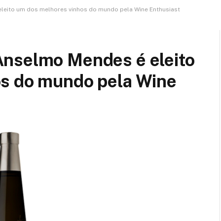
leito um dos melhores vinhos do mundo pela Wine Enthusiast
Anselmo Mendes é eleito
s do mundo pela Wine