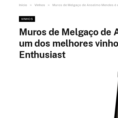
»
»
Início
Vinhos
Muros de Melgaço de Anselmo Mendes é e
VINHOS
Muros de Melgaço de 
um dos melhores vinho
Enthusiast