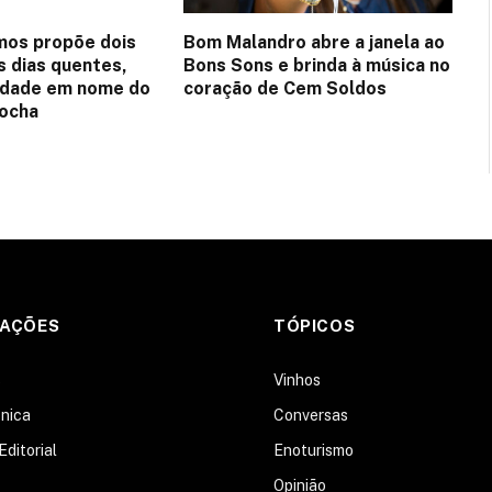
mos propõe dois
Bom Malandro abre a janela ao
s dias quentes,
Bons Sons e brinda à música no
idade em nome do
coração de Cem Soldos
Rocha
MAÇÕES
TÓPICOS
s
Vinhos
nica
Conversas
Editorial
Enoturismo
Opinião