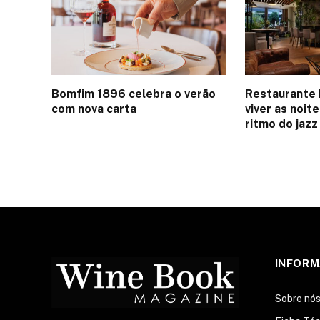
Bomfim 1896 celebra o verão
Restaurante 
com nova carta
viver as noit
ritmo do jazz
INFOR
Sobre nó