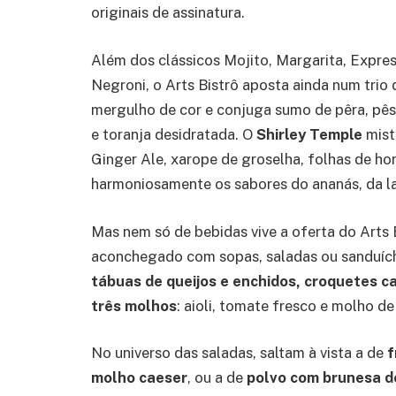
originais de assinatura.
Além dos clássicos Mojito, Margarita, Expre
Negroni, o Arts Bistrô aposta ainda num trio
mergulho de cor e conjuga sumo de pêra, pêss
e toranja desidratada. O
Shirley Temple
mist
Ginger Ale, xarope de groselha, folhas de ho
harmoniosamente os sabores do ananás, da la
Mas nem só de bebidas vive a oferta do Arts 
aconchegado com sopas, saladas ou sanduíche
tábuas de queijos e enchidos, croquetes 
três molhos
: aioli, tomate fresco e molho de
No universo das saladas, saltam à vista a de
f
molho caeser
, ou a de
polvo com brunesa de