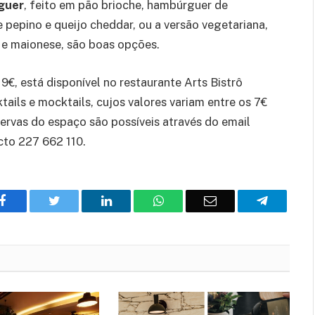
guer
, feito em pão brioche, hambúrguer de
 pepino e queijo cheddar, ou a versão vegetariana,
e e maionese, são boas opções.
19€, está disponível no restaurante Arts Bistrô
tails e mocktails, cujos valores variam entre os 7€
eservas do espaço são possíveis através do email
to 227 662 110.
Facebook
Twitter
O
WhatsApp
E-
Telegram
LinkedIn
mail