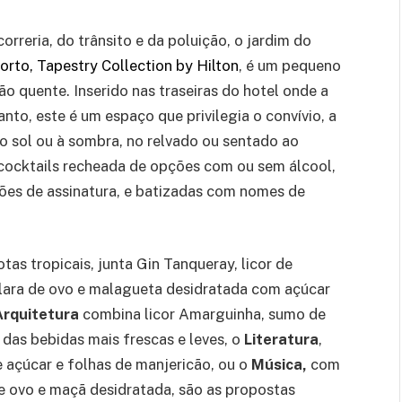
rreria, do trânsito e da poluição, o jardim do
orto, Tapestry Collection by Hilton
, é um pequeno
o quente. Inserido nas traseiras do hotel onde a
nto, este é um espaço que privilegia o convívio, a
ao sol ou à sombra, no relvado ou sentado ao
 cocktails recheada de opções com ou sem álcool,
ções de assinatura, e batizadas com nomes de
otas tropicais, junta Gin Tanqueray, licor de
clara de ovo e malagueta desidratada com açúcar
Arquitetura
combina licor Amarguinha, sumo de
das bebidas mais frescas e leves, o
Literatura
,
 açúcar e folhas de manjericão, ou o
Música,
com
de ovo e maçã desidratada, são as propostas