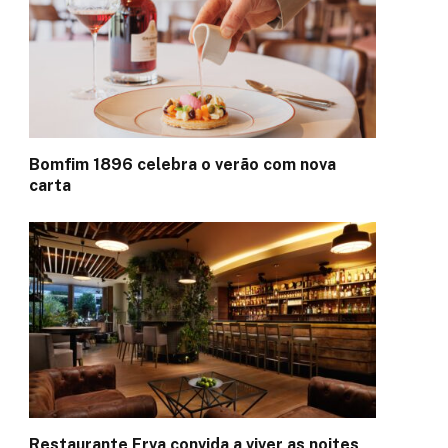
Bomfim 1896 celebra o verão com nova
carta
Restaurante Erva convida a viver as noites