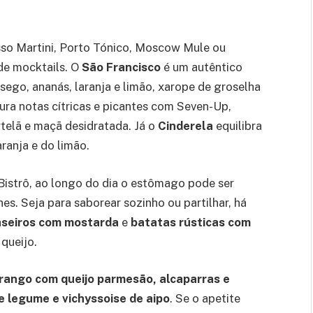
sso Martini, Porto Tónico, Moscow Mule ou
 de mocktails. O
São Francisco
é um autêntico
ego, ananás, laranja e limão, xarope de groselha
ura notas cítricas e picantes com Seven-Up,
rtelã e maçã desidratada. Já o
Cinderela
equilibra
ranja e do limão.
Bistrô, ao longo do dia o estômago pode ser
s. Seja para saborear sozinho ou partilhar, há
caseiros com mostarda
e
batatas rústicas com
 queijo.
rango com queijo parmesão, alcaparras e
 legume e vichyssoise de aipo
. Se o apetite