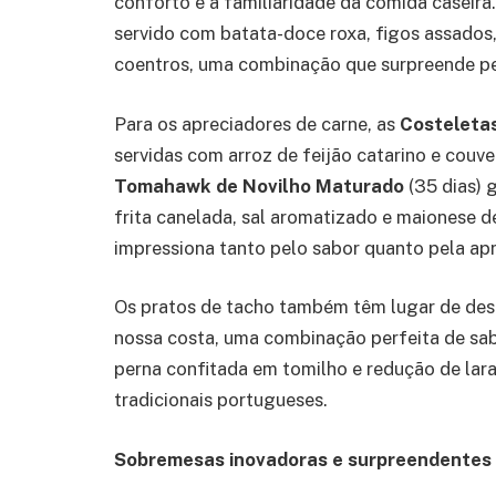
conforto e a familiaridade da comida caseira
servido com batata-doce roxa, figos assado
coentros, uma combinação que surpreende pelo
Para os apreciadores de carne, as
Costeletas
servidas com arroz de feijão catarino e couve 
Tomahawk de Novilho Maturado
(35 dias) 
frita canelada, sal aromatizado e maionese d
impressiona tanto pelo sabor quanto pela ap
Os pratos de tacho também têm lugar de des
nossa costa, uma combinação perfeita de sab
perna confitada em tomilho e redução de lara
tradicionais portugueses.
Sobremesas inovadoras e surpreendentes