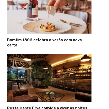
Bomfim 1896 celebra o verão com nova
carta
Restaurante Erva convida a viver as noites