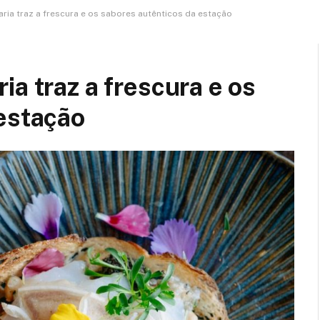
ria traz a frescura e os sabores autênticos da estação
a traz a frescura e os
estação