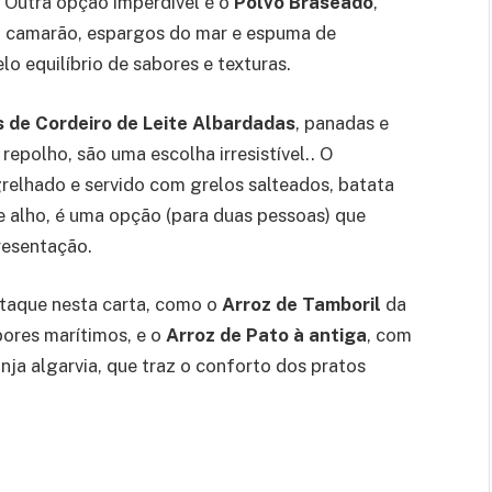
. Outra opção imperdível é o
Polvo Braseado
,
s, camarão, espargos do mar e espuma de
 equilíbrio de sabores e texturas.
 de Cordeiro de Leite Albardadas
, panadas e
repolho, são uma escolha irresistível.. O
grelhado e servido com grelos salteados, batata
e alho, é uma opção (para duas pessoas) que
resentação.
taque nesta carta, como o
Arroz de Tamboril
da
ores marítimos, e o
Arroz de Pato à antiga
, com
nja algarvia, que traz o conforto dos pratos