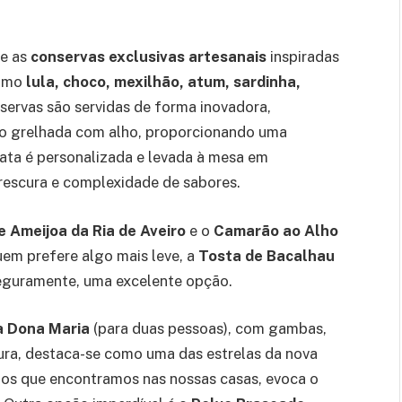
se as
conservas exclusivas artesanais
inspiradas
como
lula, choco, mexilhão, atum, sardinha,
nservas são servidas de forma inovadora,
o grelhada com alho, proporcionando uma
lata é personalizada e levada à mesa em
rescura e complexidade de sabores.
 Ameijoa da Ria de Aveiro
e o
Camarão ao Alho
uem prefere algo mais leve, a
Tosta de Bacalhau
eguramente, uma excelente opção.
à Dona Maria
(para duas pessoas), com gambas,
ura, destaca-se como uma das estrelas da nova
o os que encontramos nas nossas casas, evoca o