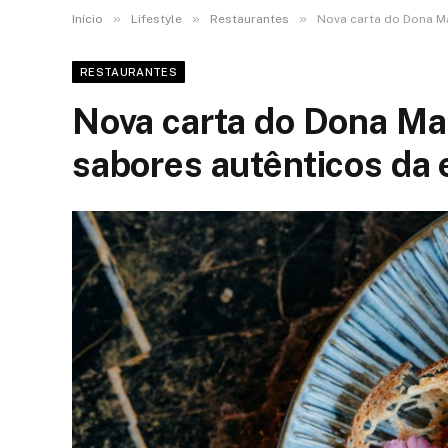
»
»
»
Início
Lifestyle
Restaurantes
Nova carta do Dona Ma
RESTAURANTES
Nova carta do Dona Mari
sabores autênticos da 