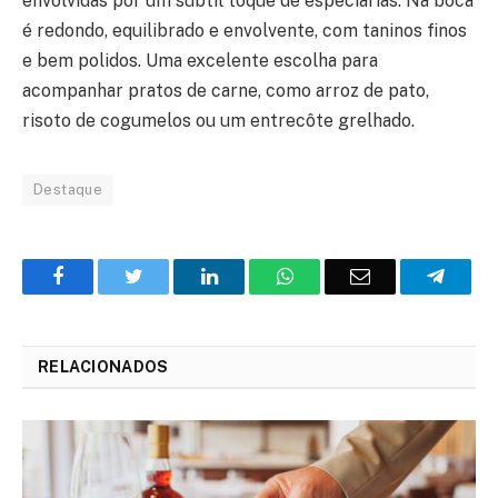
envolvidas por um subtil toque de especiarias. Na boca
é redondo, equilibrado e envolvente, com taninos finos
e bem polidos. Uma excelente escolha para
acompanhar pratos de carne, como arroz de pato,
risoto de cogumelos ou um entrecôte grelhado.
Destaque
Facebook
Twitter
O
WhatsApp
E-
Teleg
LinkedIn
mail
RELACIONADOS