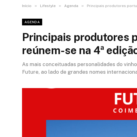
»
»
»
Início
Lifestyle
Agenda
Principais produtores port
AGENDA
Principais produtores 
reúnem-se na 4ª ediçã
As mais conceituadas personalidades do vinh
Future, ao lado de grandes nomes internaciona