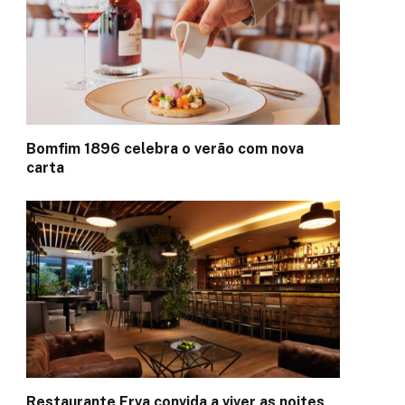
Bomfim 1896 celebra o verão com nova
carta
Restaurante Erva convida a viver as noites