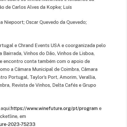
ão de Carlos Alves da Kopke; Luís
da Niepoort; Oscar Quevedo da Quevedo;
ortugal e Chrand Events USA e coorganizada pelo
 Bairrada, Vinhos do Dão, Vinhos de Lisboa,
Este encontro conta também com o apoio de
 como a Câmara Municipal de Coimbra, Câmara
ro Portugal, Taylor’s Port, Amorim, Verallia,
bra, Revista de Vinhos, Delta Cafés e Grupo
aqui:
https://www.winefuture.org/pt/program
e
icketline, em
uture-2023-75233