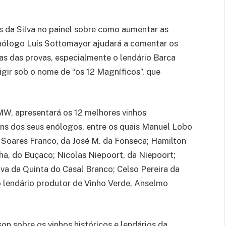
 da Silva no painel sobre como aumentar as
nólogo Luís Sottomayor ajudará a comentar os
as das provas, especialmente o lendário Barca
igir sob o nome de “os 12 Magníficos”, que
MW, apresentará os 12 melhores vinhos
ns dos seus enólogos, entre os quais Manuel Lobo
Soares Franco, da José M. da Fonseca; Hamilton
a, do Buçaco; Nicolas Niepoort, da Niepoort;
lva da Quinta do Casal Branco; Celso Pereira da
o lendário produtor de Vinho Verde, Anselmo
n sobre os vinhos históricos e lendários da