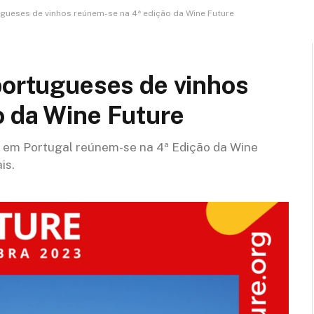
ugueses de vinhos reúnem-se na 4ª edição da Wine Future
portugueses de vinhos
o da Wine Future
o em Portugal reúnem-se na 4ª Edição da Wine
is.