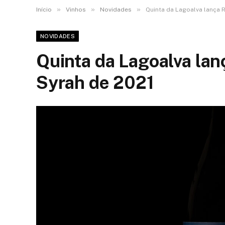
»
»
»
Início
Vinhos
Novidades
Quinta da Lagoalva lança R
NOVIDADES
Quinta da Lagoalva lan
Syrah de 2021