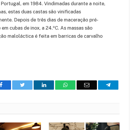
 Portugal, em 1984. Vindimadas durante a noite,
mas, estas duas castas são vinificadas
nte. Depois de três dias de maceração pré-
 em cubas de inox, a 24.ºC. As massas são
o maloláctica é feita em barricas de carvalho
Facebook
Twitter
O
WhatsApp
E-
Telegram
LinkedIn
mail