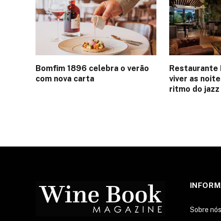
Bomfim 1896 celebra o verão
Restaurante 
com nova carta
viver as noit
ritmo do jazz
INFOR
Sobre nó