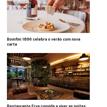
Bomfim 1896 celebra o verão com nova
carta
Restaurante Erva convida a viver as noites