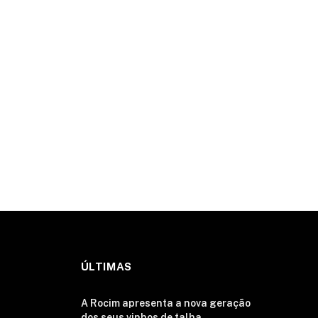
ÚLTIMAS
A Rocim apresenta a nova geração
dos seus vinhos de talha