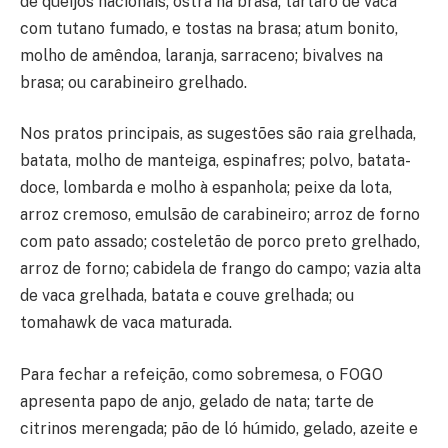
de queijos nacionais; ostra na brasa; tártaro de vaca
com tutano fumado, e tostas na brasa; atum bonito,
molho de amêndoa, laranja, sarraceno; bivalves na
brasa; ou carabineiro grelhado.
Nos pratos principais, as sugestões são raia grelhada,
batata, molho de manteiga, espinafres; polvo, batata-
doce, lombarda e molho à espanhola; peixe da lota,
arroz cremoso, emulsão de carabineiro; arroz de forno
com pato assado; costeletão de porco preto grelhado,
arroz de forno; cabidela de frango do campo; vazia alta
de vaca grelhada, batata e couve grelhada; ou
tomahawk de vaca maturada.
Para fechar a refeição, como sobremesa, o FOGO
apresenta papo de anjo, gelado de nata; tarte de
citrinos merengada; pão de ló húmido, gelado, azeite e