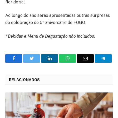
flor de sal.
Ao longo do ano serão apresentadas outras surpresas
de celebração do 5º aniversário do FOGO.
* Bebidas e Menu de Degustação não incluídos.
Facebook
Twitter
O
WhatsApp
E-
Teleg
LinkedIn
mail
RELACIONADOS