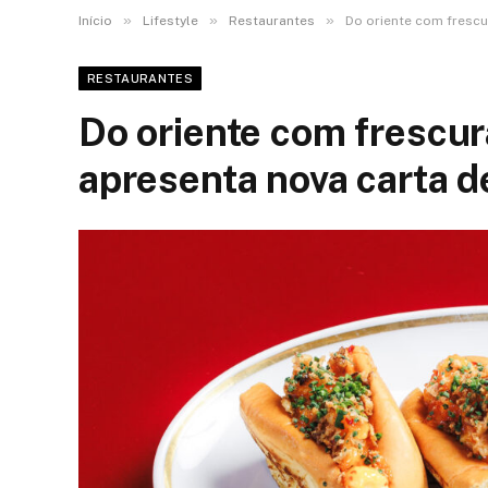
»
»
»
Início
Lifestyle
Restaurantes
Do oriente com frescu
RESTAURANTES
Do oriente com frescu
apresenta nova carta d