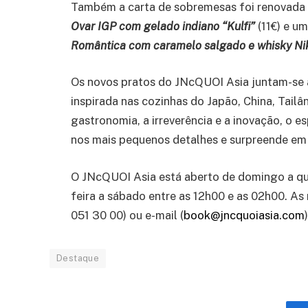
Também a carta de sobremesas foi renovada 
Ovar IGP com gelado indiano “Kulfi”
(11€) e u
Romântica com caramelo salgado e whisky Ni
Os novos pratos do JNcQUOI Asia juntam-se as
inspirada nas cozinhas do Japão, China, Tailân
gastronomia, a irreverência e a inovação, o 
nos mais pequenos detalhes e surpreende em
O JNcQUOI Asia está aberto de domingo a quar
feira a sábado entre as 12h00 e as 02h00. As
051 30 00) ou e-mail (
book@jncquoiasia.com
)
Destaque