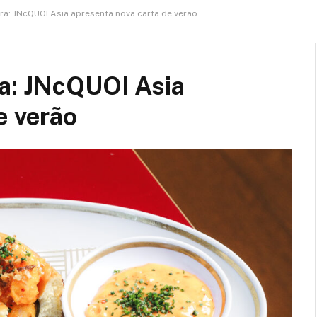
ra: JNcQUOI Asia apresenta nova carta de verão
ra: JNcQUOI Asia
e verão