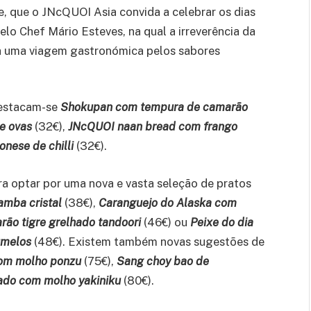
e, que o JNcQUOI Asia convida a celebrar os dias
lo Chef Mário Esteves, na qual a irreverência da
uma viagem gastronómica pelos sabores
 destacam-se
Shokupan com tempura de camarão
e ovas
(32€),
JNcQUOI naan bread com frango
nese de chilli
(32€).
ra optar por uma nova e vasta seleção de pratos
amba cristal
(38€),
Caranguejo do Alaska com
ão tigre grelhado tandoori
(46€) ou
Peixe do dia
umelos
(48€). Existem também novas sugestões de
om molho ponzu
(75€),
Sang choy bao de
ado com molho yakiniku
(80€).