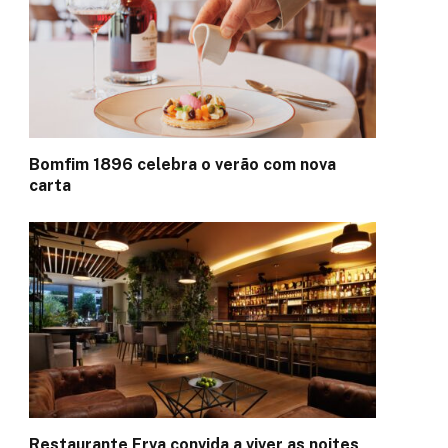
Bomfim 1896 celebra o verão com nova
carta
Restaurante Erva convida a viver as noites