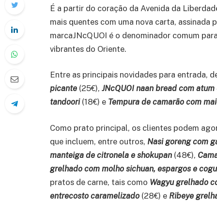
É a partir do coração da Avenida da Liberdad
mais quentes com uma nova carta, assinada pe
marcaJNcQUOI é o denominador comum para 
vibrantes do Oriente.
Entre as principais novidades para entrada,
picante
(25€),
JNcQUOI naan bread com atum 
tandoori
(18€) e
Tempura de camarão com maio
Como prato principal, os clientes podem ago
que incluem, entre outros,
Nasi goreng com g
manteiga de citronela e shokupan
(48€),
Camar
grelhado com molho sichuan, espargos e cog
pratos de carne, tais como
Wagyu grelhado c
entrecosto caramelizado
(28€) e
Ribeye grelh