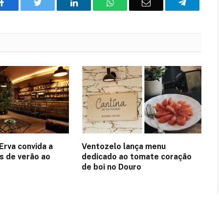
Facebook
Twitter
O
WhatsApp
E-
Telegram
LinkedIn
mail
Erva convida a
Ventozelo lança menu
es de verão ao
dedicado ao tomate coração
de boi no Douro