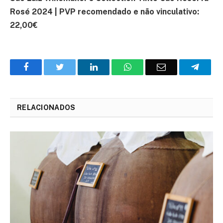
Rosé 2024 | PVP recomendado e não vinculativo:
22,00€
Facebook
Twitter
O
WhatsApp
E-
Teleg
LinkedIn
mail
RELACIONADOS