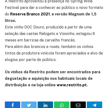
A Restrito aproveitou a presença no Spring Wine
Festival para dar a conhecer ao público o novo formato
do
Reserva Branco 2021
,
a versão Magnum de 1,5
litros.
Este vinho DOC Douro, produzido a partir de uma
seleção das castas Rabigato e Viosinho, estagiou 6
meses em barricas de carvalho francês.
Para além dos brancos e rosés, também os vinhos
tintos da produtora vinícola foram apreciados e alvo de
elogios por parte do público.
Os vinhos da Restrito podem ser encontrados para
degustação e aquisição nos habituais locais de
distribuição e na loja online
www.restrito.pt.
Facebook
Twitter
O
WhatsApp
E-
Teleg