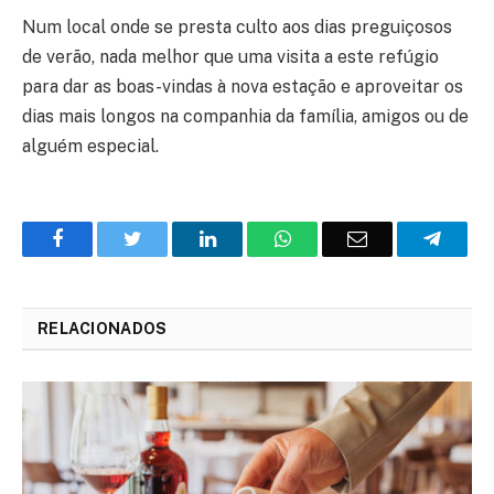
Num local onde se presta culto aos dias preguiçosos
de verão, nada melhor que uma visita a este refúgio
para dar as boas-vindas à nova estação e aproveitar os
dias mais longos na companhia da família, amigos ou de
alguém especial.
Facebook
Twitter
O
WhatsApp
E-
Teleg
LinkedIn
mail
RELACIONADOS