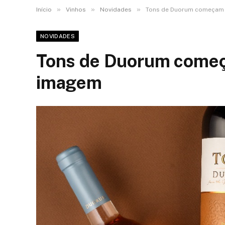
»
»
»
Início
Vinhos
Novidades
Tons de Duorum começam
NOVIDADES
Tons de Duorum come
imagem