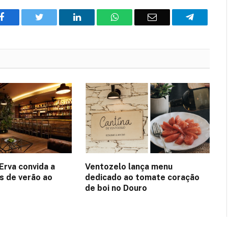
Facebook
Twitter
O
WhatsApp
E-
Telegram
LinkedIn
mail
Erva convida a
Ventozelo lança menu
es de verão ao
dedicado ao tomate coração
de boi no Douro