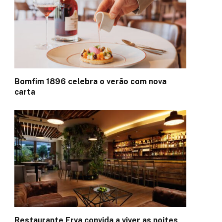
Bomfim 1896 celebra o verão com nova
carta
Restaurante Erva convida a viver as noites