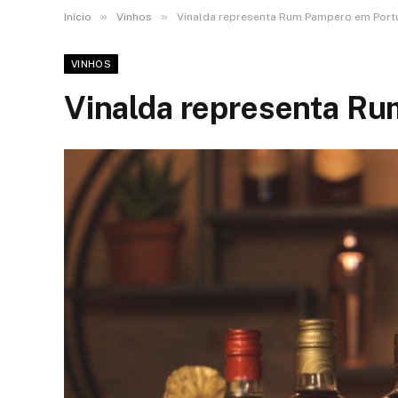
»
»
Início
Vinhos
Vinalda representa Rum Pampero em Port
VINHOS
Vinalda representa R