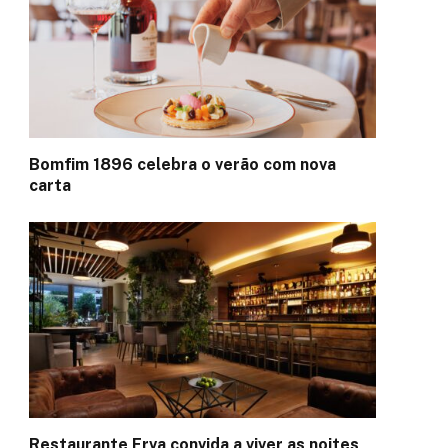
Bomfim 1896 celebra o verão com nova
carta
Restaurante Erva convida a viver as noites