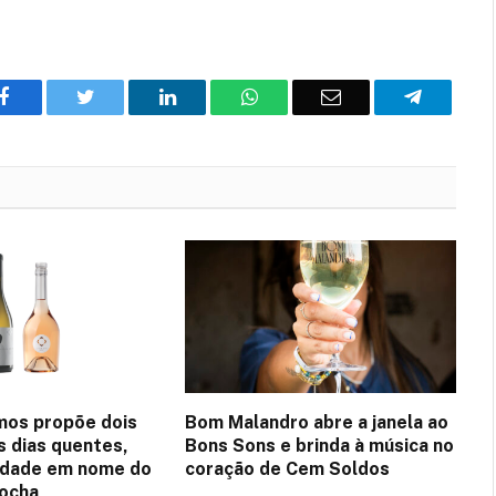
Facebook
Twitter
O
WhatsApp
E-
Telegram
LinkedIn
mail
mos propõe dois
Bom Malandro abre a janela ao
s dias quentes,
Bons Sons e brinda à música no
idade em nome do
coração de Cem Soldos
Rocha