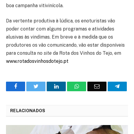
boa campanha vitivinícola.
Da vertente produtiva à lúdica, os enoturistas vão
poder contar com alguns programas e atividades
alusivas às vindimas. Em breve e à medida que os
produtores os vão comunicando, vão estar disponíveis
para consulta no
site
da Rota dos Vinhos do Tejo, em
www.rotadosvinhosdotejo.pt
Facebook
Twitter
O
WhatsApp
E-
Teleg
LinkedIn
mail
RELACIONADOS