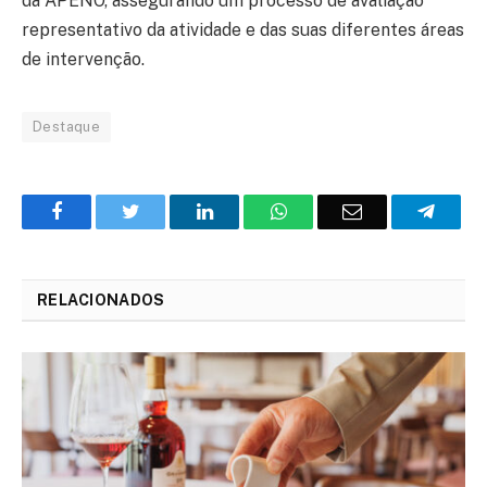
da APENO, assegurando um processo de avaliação
representativo da atividade e das suas diferentes áreas
de intervenção.
Destaque
Facebook
Twitter
O
WhatsApp
E-
Teleg
LinkedIn
mail
RELACIONADOS