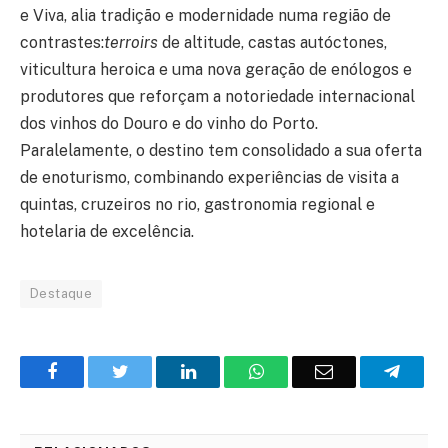
e Viva, alia tradição e modernidade numa região de
contrastes:
terroirs
de altitude, castas autóctones,
viticultura heroica e uma nova geração de enólogos e
produtores que reforçam a notoriedade internacional
dos vinhos do Douro e do vinho do Porto.
Paralelamente, o destino tem consolidado a sua oferta
de enoturismo, combinando experiências de visita a
quintas, cruzeiros no rio, gastronomia regional e
hotelaria de excelência.
Destaque
Facebook
Twitter
O
WhatsApp
E-
Teleg
LinkedIn
mail