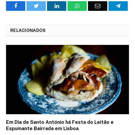
Facebook
Twitter
O
WhatsApp
E-
Teleg
LinkedIn
mail
RELACIONADOS
Em Dia de Santo António há Festa do Leitão e
Espumante Bairrada em Lisboa