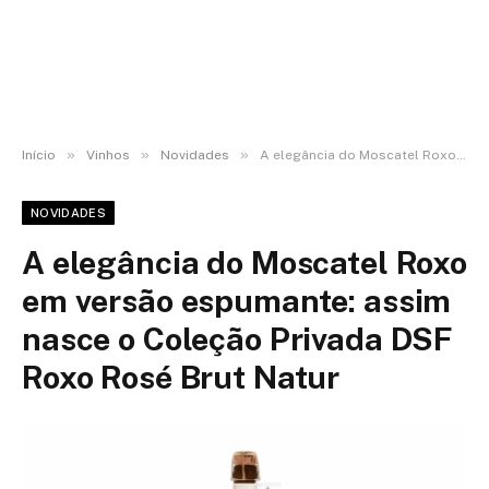
»
»
»
Início
Vinhos
Novidades
A elegância do Moscatel Roxo em versão espumante: assim nasce o Coleção Privada DSF Roxo Rosé Brut Natur
NOVIDADES
A elegância do Moscatel Roxo
em versão espumante: assim
nasce o Coleção Privada DSF
Roxo Rosé Brut Natur