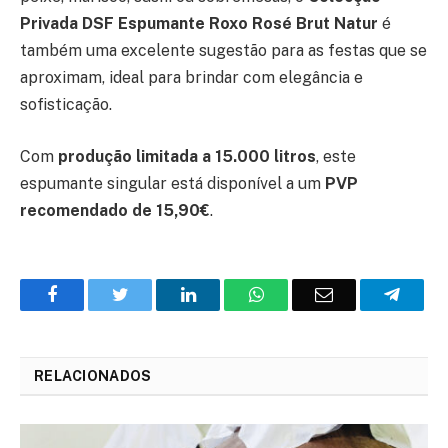
Privada DSF Espumante Roxo Rosé Brut Natur
é
também uma excelente sugestão para as festas que se
aproximam, ideal para brindar com elegância e
sofisticação.
Com
produção limitada a 15.000 litros
, este
espumante singular está disponível a um
PVP
recomendado de 15,90€
.
Facebook
Twitter
O
WhatsApp
E-
Teleg
LinkedIn
mail
RELACIONADOS