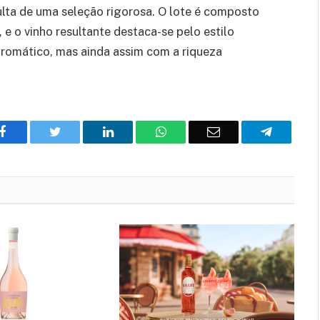
ulta de uma seleção rigorosa. O lote é composto
 e o vinho resultante destaca-se pelo estilo
 aromático, mas ainda assim com a riqueza
Facebook
Twitter
O
WhatsApp
E-
Telegram
LinkedIn
mail