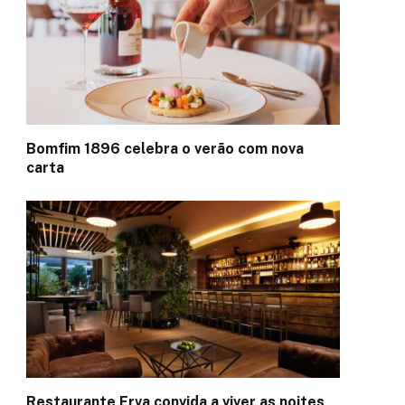
Bomfim 1896 celebra o verão com nova
carta
Restaurante Erva convida a viver as noites