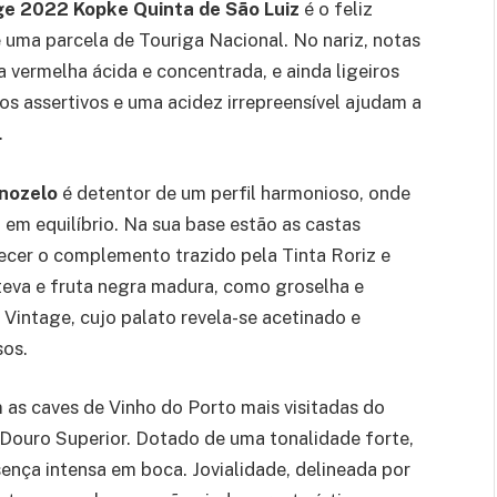
ge 2022 Kopke Quinta de São Luiz
é o feliz
e uma parcela de Touriga Nacional. No nariz, notas
vermelha ácida e concentrada, e ainda ligeiros
s assertivos e uma acidez irrepreensível ajudam a
.
rnozelo
é detentor de um perfil harmonioso, onde
em equilíbrio. Na sua base estão as castas
ecer o complemento trazido pela Tinta Roriz e
steva e fruta negra madura, como groselha e
intage, cujo palato revela-se acetinado e
sos.
 as caves de Vinho do Porto mais visitadas do
 Douro Superior. Dotado de uma tonalidade forte,
nça intensa em boca. Jovialidade, delineada por