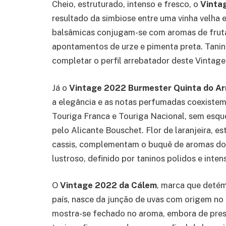
Cheio, estruturado, intenso e fresco, o
Vinta
resultado da simbiose entre uma vinha velha 
balsâmicas conjugam-se com aromas de fruta 
apontamentos de urze e pimenta preta. Tanino
completar o perfil arrebatador deste Vintage
Já o
Vintage 2022 Burmester Quinta do A
a elegância e as notas perfumadas coexistem 
Touriga Franca e Touriga Nacional, sem esqu
pelo Alicante Bouschet. Flor de laranjeira, e
cassis, complementam o buquê de aromas do V
lustroso, definido por taninos polidos e inten
O
Vintage 2022 da Cálem
, marca que detém
país, nasce da junção de uvas com origem no
mostra-se fechado no aroma, embora de prese