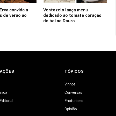
Erva convida a
Ventozelo lança menu
es de verão ao
dedicado ao tomate coração
de boi no Douro
MAÇÕES
TÓPICOS
s
Vinhos
nica
Conversas
Editorial
Enoturismo
Opinião