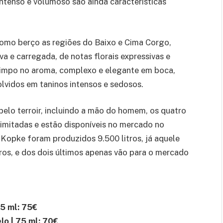
intenso e volumoso são ainda características
omo berço as regiões do Baixo e Cima Corgo,
a e carregada, de notas florais expressivas e
 limpo no aroma, complexo e elegante em boca,
lvidos em taninos intensos e sedosos.
pelo terroir, incluindo a mão do homem, os quatro
imitadas e estão disponíveis no mercado no
Kopke foram produzidos 9.500 litros, já aquele
ros, e dos dois últimos apenas vão para o mercado
75 ml
: 75€
o | 75 ml
: 70€