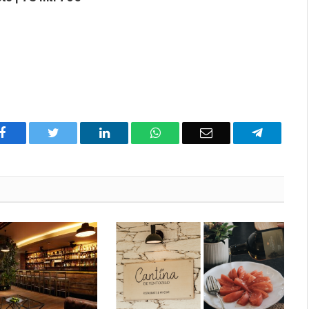
Facebook
Twitter
O
WhatsApp
E-
Telegram
LinkedIn
mail