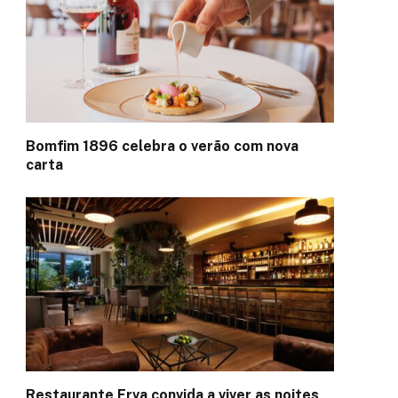
Bomfim 1896 celebra o verão com nova
carta
Restaurante Erva convida a viver as noites