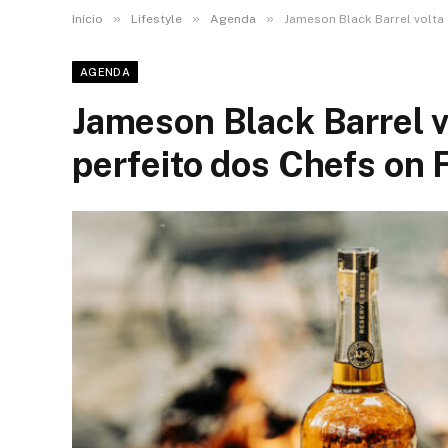
»
»
»
Início
Lifestyle
Agenda
Jameson Black Barrel volta a
AGENDA
Jameson Black Barrel vo
perfeito dos Chefs on F