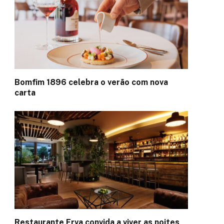
Bomfim 1896 celebra o verão com nova
carta
Restaurante Erva convida a viver as noites