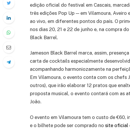
edição oficial do festival em Cascais, marca
três edições Pop Up — em Vilamoura, Aveiro 
ao vivo, em diferentes pontos do país. O prim
nos dias 20, 21 e 22 de junho e, na compra d
Black Barrel.
Jameson Black Barrel
marca
,
assim,
presenç
carta de cocktails
especialmente desenvolvi
acompanhando
harmoni
ozamente
na perfeiç
Em Vilamoura, o evento conta com os chefs J
outros)
, que irão elaborar 12 pratos que ena
proposta musical
, o evento contará
com as a
João.
O evento em Vilamoura tem o custo de
€60
,
i
e
o bilhete
pode ser comprado no
site oficia