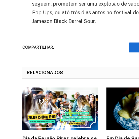
seguem,
promete
m
ser uma explosão de sab
Pop Ups
,
ou até três dias antes no festival
de
Jameson Black Barrel Sour.
COMPARTILHAR.
RELACIONADOS
Dia da Fernão Pires celebra-se
Em Dia de Sa