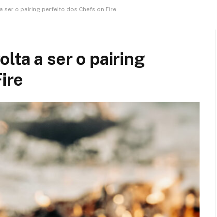
 ser o pairing perfeito dos Chefs on Fire
lta a ser o pairing
ire