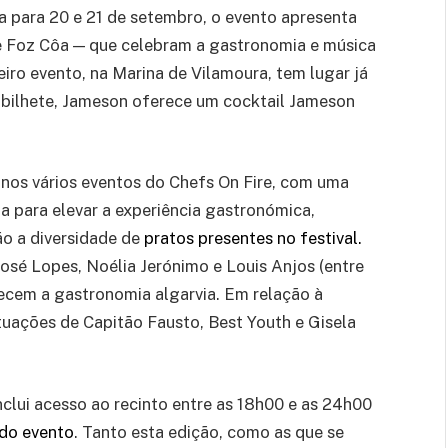
da para 20 e 21 de setembro, o evento apresenta
e Foz Côa — que celebram a gastronomia e música
eiro evento, na Marina de Vilamoura, tem lugar já
o bilhete, Jameson oferece um cocktail Jameson
a
no
s
vários
eventos do Chefs On Fire
,
com uma
da
para elevar a experiência gastronómica,
ão a diversidade de
pratos presentes no festival.
osé Lopes, Noélia Jerónimo e Louis Anjos (entre
ltecem a gastronomia algarvia
.
Em relação à
tuações de
Capitão Fausto, Best Youth e Gisela
nclui acesso ao recinto entre as 18h00 e as 24h00
l do evento
. Tanto esta edição, como as que se