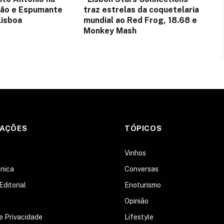
tão e Espumante
traz estrelas da coquetelaria
Lisboa
mundial ao Red Frog, 18.68 e
Monkey Mash
MAÇÕES
TÓPICOS
s
Vinhos
nica
Conversas
Editorial
Enoturismo
Opinião
de Privacidade
Lifestyle