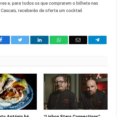
ores
e
,
para todos os que comprarem o bilhete nas
 Cascais
, receberão de oferta um cocktail
Facebook
Twitter
O
WhatsApp
E-
Telegram
LinkedIn
mail
nto António há
“Lisbon Stars Connections”