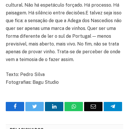
cultural. Não há espetáculo forçado. Há processo. Há
paisagem. Há silêncio entre decisões.E talvez seja isso
que fica: a sensação de que a Adega dos Nascedios não
quer ser apenas uma marca de vinhos. Quer ser uma
forma diferente de ler o sul de Portugal — menos
previsível, mais aberto, mais vivo. No fim, não se trata
apenas de provar vinho. Trata-se de perceber de onde
vem a teimosia de o fazer assim.
Texto: Pedro Silva
Fotografias: Bagu Studio
Facebook
Twitter
O
WhatsApp
E-
Teleg
LinkedIn
mail