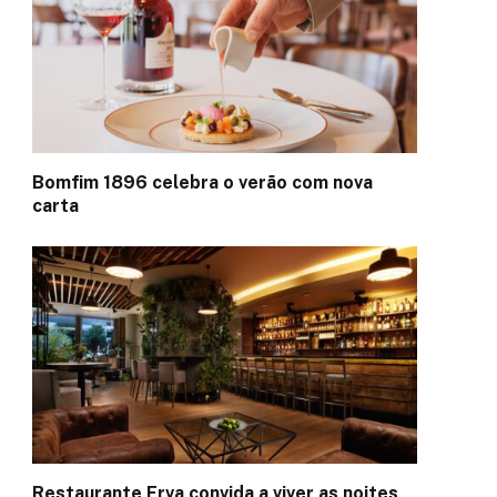
Bomfim 1896 celebra o verão com nova
carta
Restaurante Erva convida a viver as noites