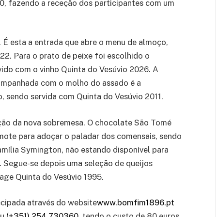
h30, fazendo a receção dos participantes com um
. É esta a entrada que abre o menu de almoço,
. Para o prato de peixe foi escolhido o
rvido com o vinho Quinta do Vesúvio 2026. A
companhada com o molho do assado é a
, sendo servida com Quinta do Vesúvio 2011.
tação da nova sobremesa. O chocolate São Tomé
 mote para adoçar o paladar dos comensais, sendo
família Symington, não estando disponível para
a. Segue-se depois uma seleção de queijos
age Quinta do Vesúvio 1995.
ecipada através do website
www.bomfim1896.pt
ou
(+351) 254 730360
, tendo o custo de 80 euros