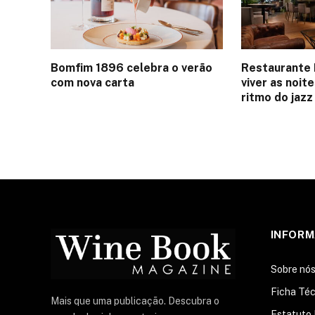
Bomfim 1896 celebra o verão
Restaurante 
com nova carta
viver as noit
ritmo do jazz
INFOR
Sobre nó
Ficha Téc
Mais que uma publicação. Descubra o
Estatuto 