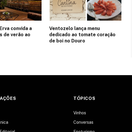
Erva convida a
Ventozelo lança menu
es de verão ao
dedicado ao tomate coração
de boi no Douro
MAÇÕES
TÓPICOS
s
Vinhos
nica
Conversas
Editorial
Enoturismo