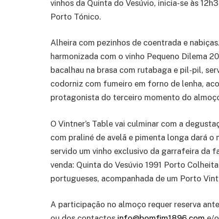
vinhos da Quinta do Vesúvio, inicia-se às 12
Porto Tónico.
Alheira com pezinhos de coentrada e nabiças
harmonizada com o vinho Pequeno Dilema 2022
bacalhau na brasa com rutabaga e pil-pil, se
codorniz com fumeiro em forno de lenha, a
protagonista do terceiro momento do almoço
O Vintner’s Table vai culminar com a degus
com praliné de avelã e pimenta longa dará o
servido um vinho exclusivo da garrafeira da 
venda: Quinta do Vesúvio 1991 Porto Colheit
portugueses, acompanhada de um Porto Vint
A participação no almoço requer reserva ant
ou dos contactos
info@bomfim1896.com
e/