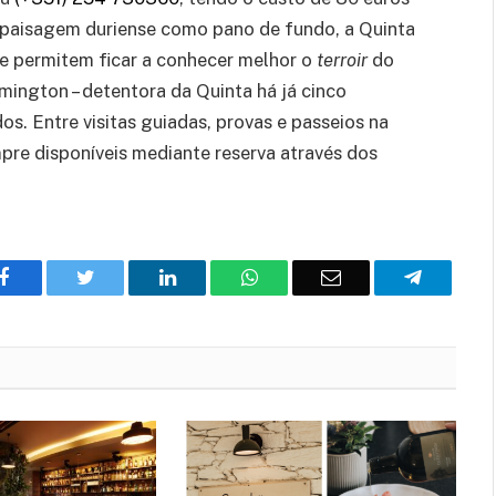
 paisagem duriense como pano de fundo, a Quinta
e permitem ficar a conhecer melhor o
terroir
do
ymington – detentora da Quinta há já cinco
os. Entre visitas guiadas, provas e passeios na
mpre disponíveis mediante reserva através dos
Facebook
Twitter
O
WhatsApp
E-
Telegram
LinkedIn
mail