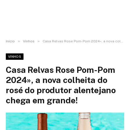
»
»
Início
Vinhos
Casa Relvas Rose Pom-Pom 2024», a nova colheita do rosé do produtor alentejano chega em grande!
VINHOS
Casa Relvas Rose Pom-Pom
2024», a nova colheita do
rosé do produtor alentejano
chega em grande!