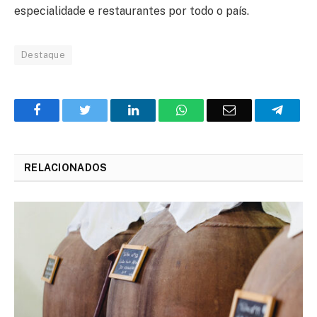
especialidade e restaurantes por todo o país.
Destaque
Facebook
Twitter
O
WhatsApp
E-
Teleg
LinkedIn
mail
RELACIONADOS