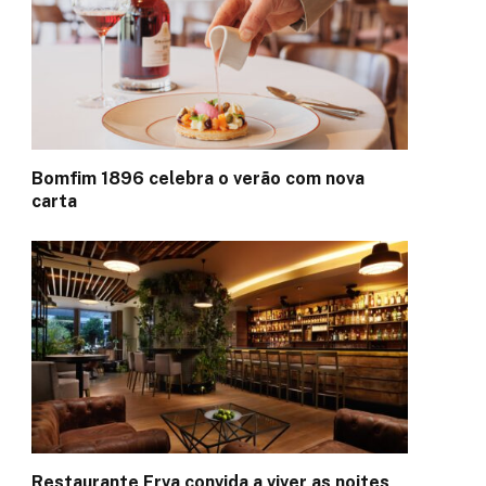
Bomfim 1896 celebra o verão com nova
carta
Restaurante Erva convida a viver as noites