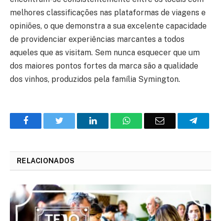
melhores classificações nas plataformas de viagens e
opiniões, o que demonstra a sua excelente capacidade
de providenciar experiências marcantes a todos
aqueles que as visitam. Sem nunca esquecer que um
dos maiores pontos fortes da marca são a qualidade
dos vinhos, produzidos pela família Symington.
Facebook
Twitter
O
WhatsApp
E-
Teleg
LinkedIn
mail
RELACIONADOS