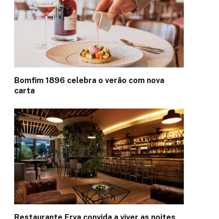
Bomfim 1896 celebra o verão com nova
carta
Restaurante Erva convida a viver as noites