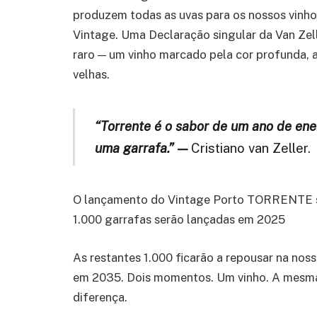
produzem todas as uvas para o
s
nosso
s
vinho
Vintage. Uma Declaração
s
ingular da Van Zel
raro — um vinho marcado pela cor profunda, a
velha
s
.
“Torrente é o sabor de um ano de en
uma garrafa.” —
Cristiano van Zeller.
O
lançamento d
o Vintage Porto
T
ORRENTE
1
.
000
garrafas serão lançadas em 2025
As restantes 1.
000
ficarão a repousar na nos
em 2035
.
Dois momentos. Um vinho. A mesma
diferença.