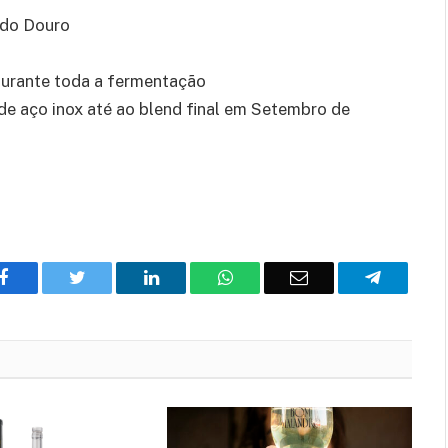
 do Douro
urante toda a fermentação
de aço inox
até ao blend final em
Setembro
de
Facebook
Twitter
O
WhatsApp
E-
Telegram
LinkedIn
mail