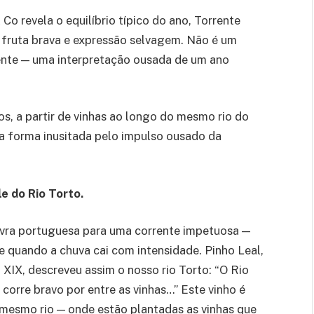
Co revela o equilíbrio típico do ano, Torrente
e fruta brava e expressão selvagem.
N
ão é um
ente — uma interpretação ousada de um ano
os
,
a partir d
e
vinhas
ao longo do mesmo rio
d
o
a forma inusitada
pelo impulso ousado da
 do Rio Torto.
lavra portuguesa para uma corrente impetuosa —
 quando a chuva cai com intensidade. Pinho Leal,
 XIX
,
descreveu assim o nosso rio Torto: “O Rio
 corre bravo por entre as vinhas…” Este vinho é
 mesmo rio
— onde estão plantadas as vinhas que