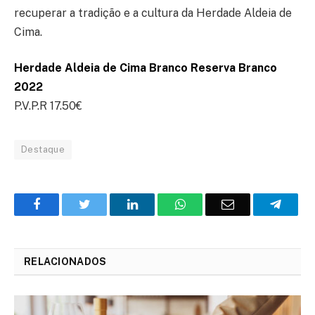
recuperar a tradição e a cultura da Herdade Aldeia de
Cima.
Herdade Aldeia de Cima Branco Reserva Branco
2022
P.V.P.R 17.50€
Destaque
Facebook
Twitter
O
WhatsApp
E-
Teleg
LinkedIn
mail
RELACIONADOS