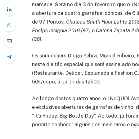
marcada. Será no dia 3 de fevereiro que o J
a abertura de quatro garrafas icónicas, de 6
de 97 Pontos:
Chateau Smith Haut Lafite 2018
Phelps Insignia 2018 (97)
e
Catena Zapata Adr
(98)
.
Os sommeliers Diogo Yebra, Miguel Ribeiro, 
neste dia tão especial que será assinalado 
(Restaurante, Delibar, Esplanada e Fashion C
50€/copo, a partir das 12h00.
Ao longo destes quatro anos, o JNcQUOI Ave
e exclusivas aberturas de garrafas de vinho, d
“It’s Friday, Big Bottle Day”. Ao todo, já for
permite conhecer alguns dos mais raros e exc