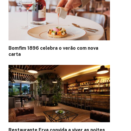
Bomfim 1896 celebra o verão com nova
carta
Restaurante Erva convida a viver as noites