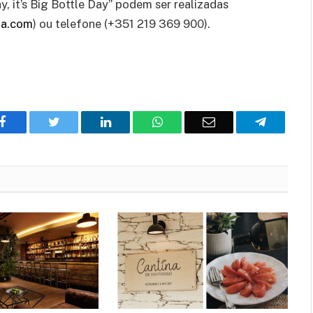
ay, it’s Big Bottle Day” podem ser realizadas
da.com
) ou telefone (+351 219 369 900).
Facebook
Twitter
O
WhatsApp
E-
Telegram
LinkedIn
mail