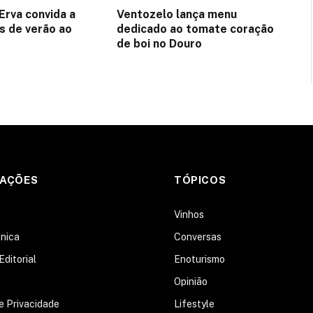
Erva convida a
Ventozelo lança menu
es de verão ao
dedicado ao tomate coração
de boi no Douro
MAÇÕES
TÓPICOS
s
Vinhos
nica
Conversas
Editorial
Enoturismo
Opinião
de Privacidade
Lifestyle