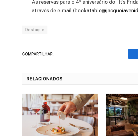
As reservas para o 4º aniversário do “It’s Frid
através de e-mail (
bookatable@jncquoiaveni
Destaque
COMPARTILHAR.
RELACIONADOS