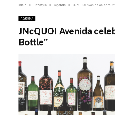
»
»
»
Início
Lifestyle
Agenda
JNcQUOI Avenida celebra 4º 
AGENDA
JNcQUOI Avenida celebr
Bottle”