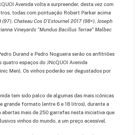
NcQUOI Avenida volta a surpreender, desta vez com
 litros, todas com pontuação Robert Parker acima
 (97)
,
Chateau
Cos D´Estournel 2017 (98+)
,
Joseph
ianna Vineyards “Mundus Bacillus Terrae” Malbec
Pedro Durand e Pedro Nogueira serão os anfitriões
nos quatro espaços do JNcQUOI Avenida
linic Men). Os vinhos poderão ser degustados por
nida tem sido palco de algumas das mais icónicas
e grande formato (entre 6 e 18 litros), durante a
am abertas mais de 250 garrafas nesta iniciativa que
lusivos vinhos do mundo, a um preço acessível.