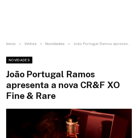
»
»
»
Início
Vinhos
Novidades
João Portugal Ramos apresenta a nova CR&F XO Fine & Rare
NOVIDADES
João Portugal Ramos
apresenta a nova CR&F XO
Fine & Rare