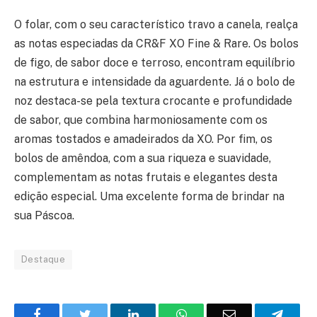
O folar, com o seu característico travo a canela, realça
as notas especiadas da CR&F XO Fine & Rare. Os bolos
de figo, de sabor doce e terroso, encontram equilíbrio
na estrutura e intensidade da aguardente. Já o bolo de
noz destaca-se pela textura crocante e profundidade
de sabor, que combina harmoniosamente com os
aromas tostados e amadeirados da XO. Por fim, os
bolos de amêndoa, com a sua riqueza e suavidade,
complementam as notas frutais e elegantes desta
edição especial. Uma excelente forma de brindar na
sua Páscoa.
Destaque
Facebook
Twitter
O
WhatsApp
E-
Teleg