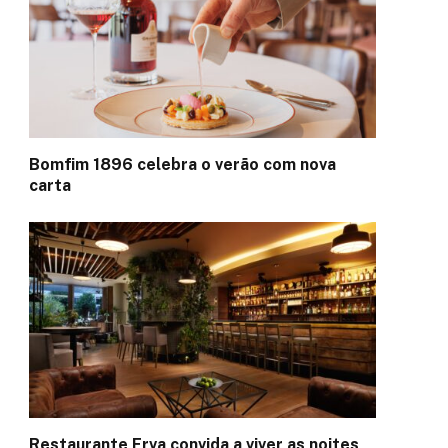
Bomfim 1896 celebra o verão com nova
carta
Restaurante Erva convida a viver as noites