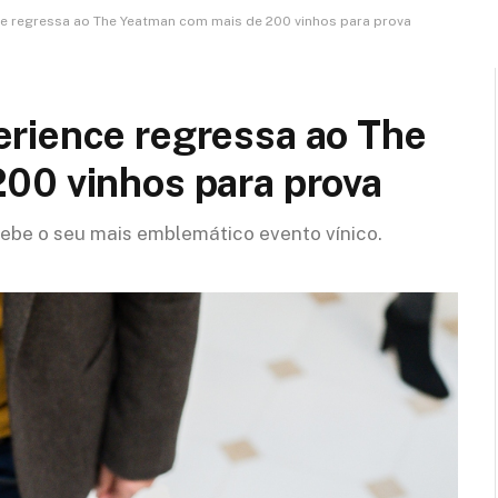
e regressa ao The Yeatman com mais de 200 vinhos para prova
rience regressa ao The
00 vinhos para prova
cebe o seu mais emblemático evento vínico.