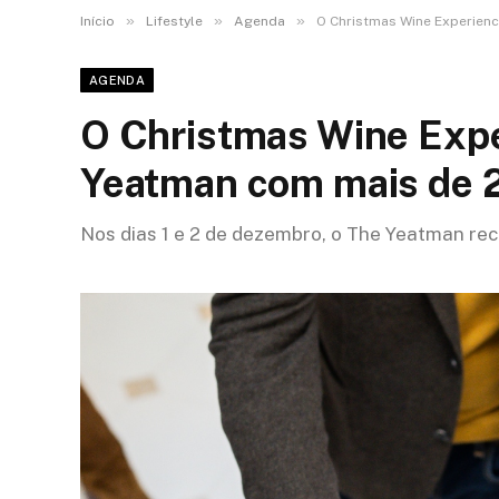
»
»
»
Início
Lifestyle
Agenda
O Christmas Wine Experienc
AGENDA
O Christmas Wine Expe
Yeatman com mais de 2
Nos dias 1 e 2 de dezembro, o The Yeatman re