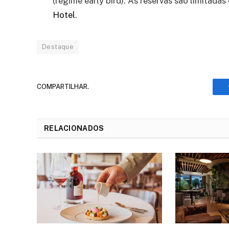
(regime early bird). As reservas são limitada
Hotel
.
Destaque
COMPARTILHAR.
RELACIONADOS