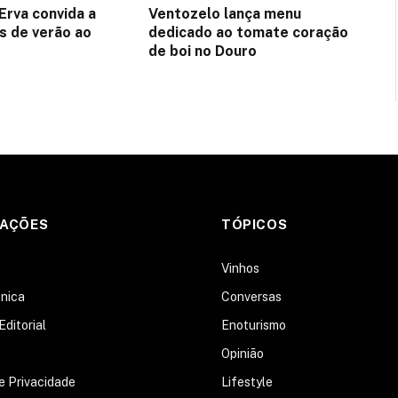
Erva convida a
Ventozelo lança menu
es de verão ao
dedicado ao tomate coração
de boi no Douro
MAÇÕES
TÓPICOS
s
Vinhos
nica
Conversas
Editorial
Enoturismo
Opinião
de Privacidade
Lifestyle