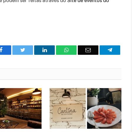
s e podem ser feitas através do
Site de eventos do
Facebook
Twitter
O
WhatsApp
E-
Telegram
LinkedIn
mail