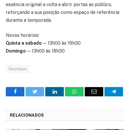
essência original e volta a abrir portas ao público,
reforçando a sua posição como espaço de referência
durante a temporada.
Novos horários:
Quinta a sábado
— 13h00 às 19h30
Domingo
— 13h00 às 18h30
Destaque
Facebook
Twitter
O
WhatsApp
E-
Teleg
LinkedIn
mail
RELACIONADOS