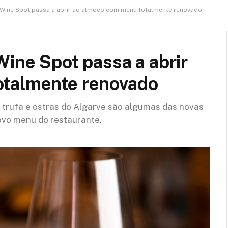
e Wine Spot passa a abrir ao almoço com menu totalmente renovado
Wine Spot passa a abrir
otalmente renovado
trufa e ostras do Algarve são algumas das novas
novo menu do restaurante.