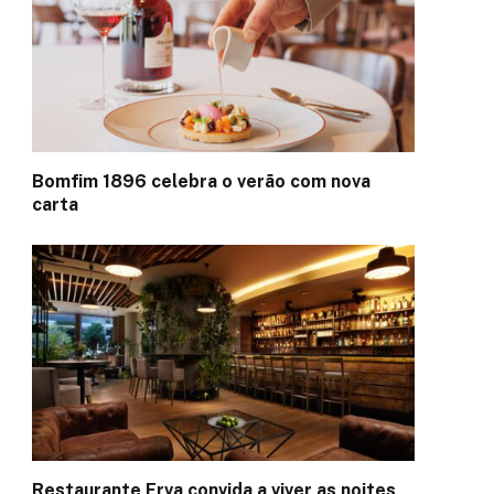
Bomfim 1896 celebra o verão com nova
carta
Restaurante Erva convida a viver as noites