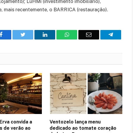
ojamento); LuHMi (investimento imobiliário),
 e, mais recentemente, o BARRICA (restauração).
Facebook
Twitter
O
WhatsApp
E-
Telegram
LinkedIn
mail
Erva convida a
Ventozelo lança menu
es de verão ao
dedicado ao tomate coração