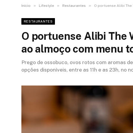
»
»
»
Início
Lifestyle
Restaurantes
O portuense Alibi Th
RESTAURANTES
O portuense Alibi The 
ao almoço com menu t
Prego de ossobuco, ovos rotos com aromas de 
opções disponíveis, entre as 11h e as 23h, no 