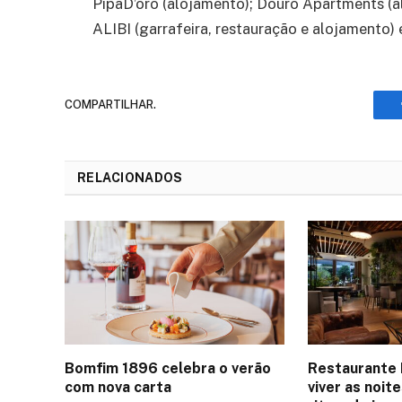
PipaD’oro (alojamento); Douro Apartments (al
ALIBI (garrafeira, restauração e alojamento)
COMPARTILHAR.
RELACIONADOS
Bomfim 1896 celebra o verão
Restaurante 
com nova carta
viver as noit