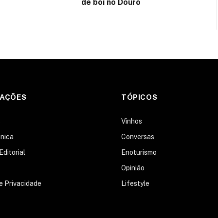
de boi no Douro
MAÇÕES
TÓPICOS
s
Vinhos
nica
Conversas
Editorial
Enoturismo
Opinião
de Privacidade
Lifestyle