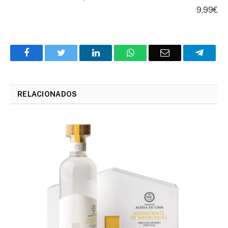
9,99€
Facebook
Twitter
O
WhatsApp
E-
Teleg
LinkedIn
mail
RELACIONADOS