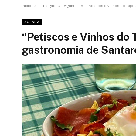
»
»
»
Início
Lifestyle
Agenda
“Petiscos e Vinhos do Tejo
AGENDA
“Petiscos e Vinhos do 
gastronomia de Santar