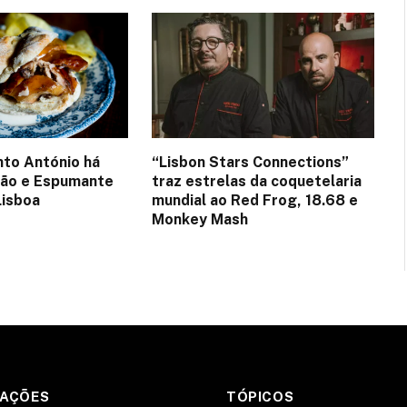
nto António há
“Lisbon Stars Connections”
tão e Espumante
traz estrelas da coquetelaria
Lisboa
mundial ao Red Frog, 18.68 e
Monkey Mash
MAÇÕES
TÓPICOS