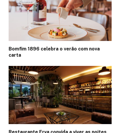
Bomfim 1896 celebra o verão com nova
carta
Restaurante Erva convida a viver as noites