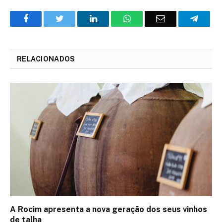
Facebook
Twitter
O
WhatsApp
E-
Teleg
LinkedIn
mail
RELACIONADOS
A Rocim apresenta a nova geração dos seus vinhos
de talha