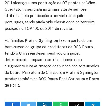
2011 alcançou uma pontuação de 97 pontos na Wine
Spectator, a segunda nota mais alta de sempre
atribuída pela publicação a um vinhotranquilo
português, tendo ainda sido classificado na terceira
posição no TOP 100 de 2014 da revista.
As famílias Prats e Symington fazem parte de um
bem-sucedido grupo de produtores de DOC Douro,
tendo o
Chryseia
desempenhado um papel
determinante enquanto um dos pioneiros no
surgimento e na afirmação dos vinhos não fortificados
do Douro. Para além do Chryseia, a Prats & Symington
produz também os DOC Douro Post Scriptum e Prazo
de Roriz.
Facebook
Twitter
O
WhatsApp
E-
Teleg