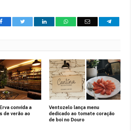
Facebook
Twitter
O
WhatsApp
E-
Telegram
LinkedIn
mail
Erva convida a
Ventozelo lança menu
es de verão ao
dedicado ao tomate coração
de boi no Douro