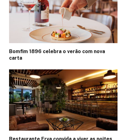
Bomfim 1896 celebra o verão com nova
carta
Restaurante Erva convida a viver as noites