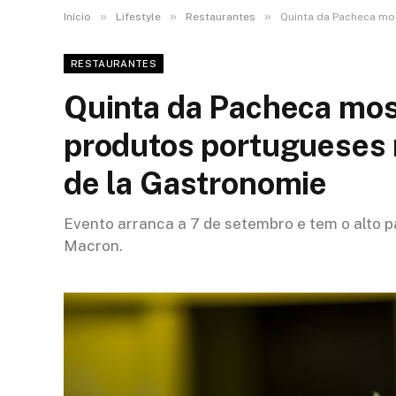
»
»
»
Início
Lifestyle
Restaurantes
Quinta da Pacheca mos
RESTAURANTES
Quinta da Pacheca mos
produtos portugueses n
de la Gastronomie
Evento arranca a 7 de setembro e tem o alto 
Macron.