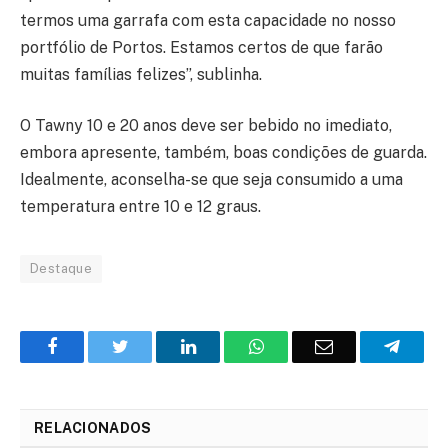
termos uma garrafa com esta capacidade no nosso
portfólio de Portos. Estamos certos de que farão
muitas famílias felizes”, sublinha.
O Tawny 10 e 20 anos deve ser bebido no imediato,
embora apresente, também, boas condições de guarda.
Idealmente, aconselha-se que seja consumido a uma
temperatura entre 10 e 12 graus.
Destaque
Facebook
Twitter
O
WhatsApp
E-
Teleg
LinkedIn
mail
RELACIONADOS