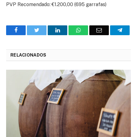
PVP Recomendado: €1.200,00 (695 garrafas)
Facebook
Twitter
O
WhatsApp
E-
Teleg
LinkedIn
mail
RELACIONADOS